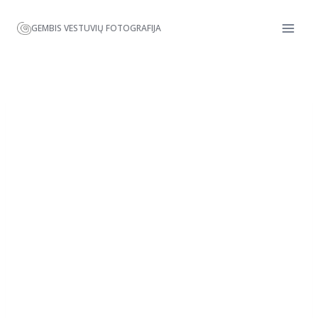
GEMBIS VESTUVIŲ FOTOGRAFIJA
Affise | Halloween Event